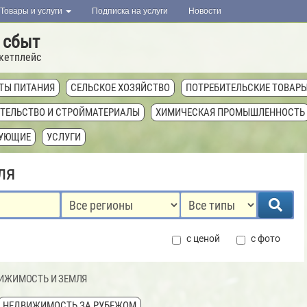
Товары и услуги
Подписка на услуги
Новости
 сбыт
кетплейс
ТЫ ПИТАНИЯ
СЕЛЬСКОЕ ХОЗЯЙСТВО
ПОТРЕБИТЕЛЬСКИЕ ТОВАР
ТЕЛЬСТВО И СТРОЙМАТЕРИАЛЫ
ХИМИЧЕСКАЯ ПРОМЫШЛЕННОСТЬ
ТУЮЩИЕ
УСЛУГИ
ля
с ценой
с фото
ИЖИМОСТЬ И ЗЕМЛЯ
НЕДВИЖИМОСТЬ ЗА РУБЕЖОМ