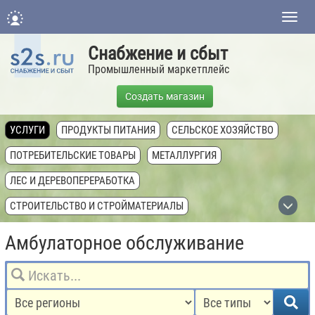
Нави
Снабжение и сбыт
Промышленный маркетплейс
Создать магазин
УСЛУГИ
ПРОДУКТЫ ПИТАНИЯ
СЕЛЬСКОЕ ХОЗЯЙСТВО
ПОТРЕБИТЕЛЬСКИЕ ТОВАРЫ
МЕТАЛЛУРГИЯ
ЛЕС И ДЕРЕВОПЕРЕРАБОТКА
СТРОИТЕЛЬСТВО И СТРОЙМАТЕРИАЛЫ
ХИМИЧЕСКАЯ ПРОМЫШЛЕННОСТЬ
Амбулаторное обслуживание
ТОПЛИВНАЯ ПРОМЫШЛЕННОСТЬ
ТЕХНИКА, ОБОРУДОВАНИЕ, КОМПЛЕКТУЮЩИЕ
НЕДВИЖИМОСТЬ И ЗЕМЛЯ