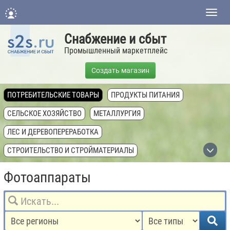
Нави
Снабжение и сбыт
Промышленный маркетплейс
Создать магазин
ПОТРЕБИТЕЛЬСКИЕ ТОВАРЫ
ПРОДУКТЫ ПИТАНИЯ
СЕЛЬСКОЕ ХОЗЯЙСТВО
МЕТАЛЛУРГИЯ
ЛЕС И ДЕРЕВОПЕРЕРАБОТКА
СТРОИТЕЛЬСТВО И СТРОЙМАТЕРИАЛЫ
ХИМИЧЕСКАЯ ПРОМЫШЛЕННОСТЬ
Фотоаппараты
ТОПЛИВНАЯ ПРОМЫШЛЕННОСТЬ
ТЕХНИКА, ОБОРУДОВАНИЕ, КОМПЛЕКТУЮЩИЕ
НЕДВИЖИМОСТЬ И ЗЕМЛЯ
УСЛУГИ