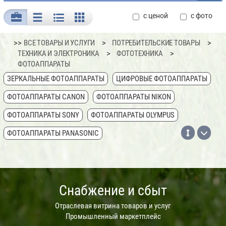
с ценой
с фото
>>
ВСЕ ТОВАРЫ И УСЛУГИ
ПОТРЕБИТЕЛЬСКИЕ ТОВАРЫ
ТЕХНИКА И ЭЛЕКТРОНИКА
ФОТОТЕХНИКА
ФОТОАППАРАТЫ
ЗЕРКАЛЬНЫЕ ФОТОАППАРАТЫ
ЦИФРОВЫЕ ФОТОАППАРАТЫ
ФОТОАППАРАТЫ CANON
ФОТОАППАРАТЫ NIKON
ФОТОАППАРАТЫ SONY
ФОТОАППАРАТЫ OLYMPUS
ФОТОАППАРАТЫ PANASONIC
ФОТОАППАРАТЫ SONY CYBERSHOT
ФОТОАППАРАТЫ FUJIFILM
ФОТОАППАРАТЫ REKAM
ФОТОАППАРАТЫ SAMSUNG
Снабжение и сбыт
ФОТОАППАРАТЫ PENTAX
ФОТОАППАРАТЫ LEICA
ФОТОАППАРАТЫ RICOH
Отраслевая витрина товаров и услуг
ПЛЕНОЧНЫЕ ФОТОАППАРАТЫ
Промышленный маркетплейс