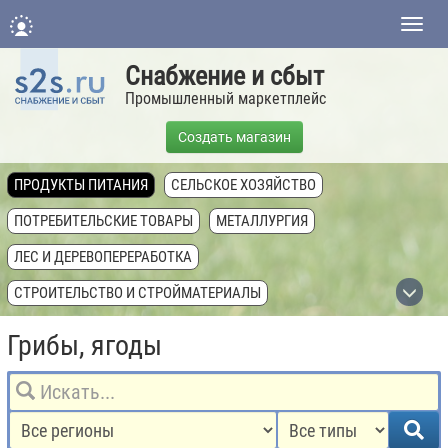
Нави
Снабжение и сбыт
Промышленный маркетплейс
Создать магазин
ПРОДУКТЫ ПИТАНИЯ
СЕЛЬСКОЕ ХОЗЯЙСТВО
ПОТРЕБИТЕЛЬСКИЕ ТОВАРЫ
МЕТАЛЛУРГИЯ
ЛЕС И ДЕРЕВОПЕРЕРАБОТКА
СТРОИТЕЛЬСТВО И СТРОЙМАТЕРИАЛЫ
ХИМИЧЕСКАЯ ПРОМЫШЛЕННОСТЬ
Грибы, ягоды
ТОПЛИВНАЯ ПРОМЫШЛЕННОСТЬ
ТЕХНИКА, ОБОРУДОВАНИЕ, КОМПЛЕКТУЮЩИЕ
НЕДВИЖИМОСТЬ И ЗЕМЛЯ
УСЛУГИ