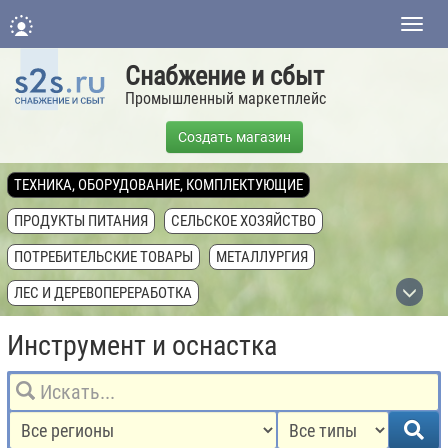
Нави
Снабжение и сбыт
Промышленный маркетплейс
Создать магазин
ТЕХНИКА, ОБОРУДОВАНИЕ, КОМПЛЕКТУЮЩИЕ
ПРОДУКТЫ ПИТАНИЯ
СЕЛЬСКОЕ ХОЗЯЙСТВО
ПОТРЕБИТЕЛЬСКИЕ ТОВАРЫ
МЕТАЛЛУРГИЯ
ЛЕС И ДЕРЕВОПЕРЕРАБОТКА
СТРОИТЕЛЬСТВО И СТРОЙМАТЕРИАЛЫ
Инструмент и оснастка
ХИМИЧЕСКАЯ ПРОМЫШЛЕННОСТЬ
ТОПЛИВНАЯ ПРОМЫШЛЕННОСТЬ
НЕДВИЖИМОСТЬ И ЗЕМЛЯ
УСЛУГИ