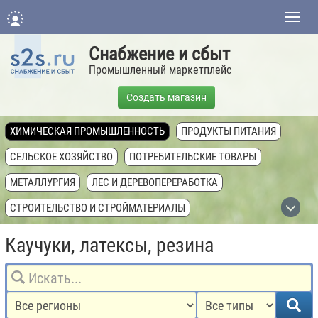
Нави
Снабжение и сбыт
Промышленный маркетплейс
Создать магазин
ХИМИЧЕСКАЯ ПРОМЫШЛЕННОСТЬ
ПРОДУКТЫ ПИТАНИЯ
СЕЛЬСКОЕ ХОЗЯЙСТВО
ПОТРЕБИТЕЛЬСКИЕ ТОВАРЫ
МЕТАЛЛУРГИЯ
ЛЕС И ДЕРЕВОПЕРЕРАБОТКА
СТРОИТЕЛЬСТВО И СТРОЙМАТЕРИАЛЫ
ТОПЛИВНАЯ ПРОМЫШЛЕННОСТЬ
Каучуки, латексы, резина
ТЕХНИКА, ОБОРУДОВАНИЕ, КОМПЛЕКТУЮЩИЕ
НЕДВИЖИМОСТЬ И ЗЕМЛЯ
УСЛУГИ