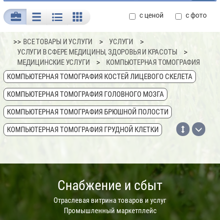
с ценой
с фото
>>
ВСЕ ТОВАРЫ И УСЛУГИ
УСЛУГИ
УСЛУГИ В СФЕРЕ МЕДИЦИНЫ, ЗДОРОВЬЯ И КРАСОТЫ
МЕДИЦИНСКИЕ УСЛУГИ
КОМПЬЮТЕРНАЯ ТОМОГРАФИЯ
КОМПЬЮТЕРНАЯ ТОМОГРАФИЯ КОСТЕЙ ЛИЦЕВОГО СКЕЛЕТА
КОМПЬЮТЕРНАЯ ТОМОГРАФИЯ ГОЛОВНОГО МОЗГА
КОМПЬЮТЕРНАЯ ТОМОГРАФИЯ БРЮШНОЙ ПОЛОСТИ
КОМПЬЮТЕРНАЯ ТОМОГРАФИЯ ГРУДНОЙ КЛЕТКИ
КОМПЬЮТЕРНАЯ ТОМОГРАФИЯ ПОЧЕК
КОМПЬЮТЕРНАЯ ТОМОГРАФИЯ ПОЗВОНОЧНИКА
Снабжение и сбыт
КОМПЬЮТЕРНАЯ ТОМОГРАФИЯ ОРГАНОВ МАЛОГО ТАЗА
КОМПЬЮТЕРНАЯ ТОМОГРАФИЯ СУСТАВОВ
Отраслевая витрина товаров и услуг
Промышленный маркетплейс