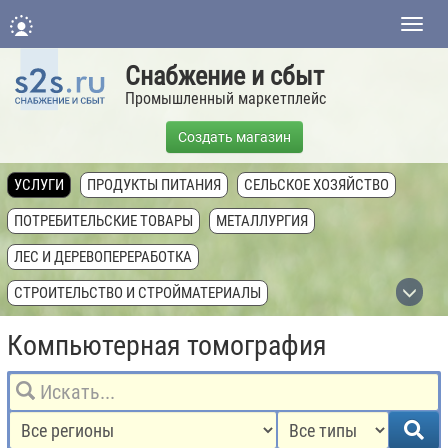
Нави
Снабжение и сбыт
Промышленный маркетплейс
Создать магазин
УСЛУГИ
ПРОДУКТЫ ПИТАНИЯ
СЕЛЬСКОЕ ХОЗЯЙСТВО
ПОТРЕБИТЕЛЬСКИЕ ТОВАРЫ
МЕТАЛЛУРГИЯ
ЛЕС И ДЕРЕВОПЕРЕРАБОТКА
СТРОИТЕЛЬСТВО И СТРОЙМАТЕРИАЛЫ
ХИМИЧЕСКАЯ ПРОМЫШЛЕННОСТЬ
Компьютерная томография
ТОПЛИВНАЯ ПРОМЫШЛЕННОСТЬ
ТЕХНИКА, ОБОРУДОВАНИЕ, КОМПЛЕКТУЮЩИЕ
НЕДВИЖИМОСТЬ И ЗЕМЛЯ