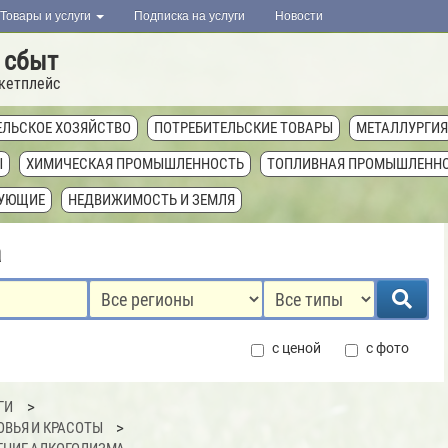
Товары и услуги
Подписка на услуги
Новости
 сбыт
кетплейс
ЕЛЬСКОЕ ХОЗЯЙСТВО
ПОТРЕБИТЕЛЬСКИЕ ТОВАРЫ
МЕТАЛЛУРГИЯ
Ы
ХИМИЧЕСКАЯ ПРОМЫШЛЕННОСТЬ
ТОПЛИВНАЯ ПРОМЫШЛЕНН
ТУЮЩИЕ
НЕДВИЖИМОСТЬ И ЗЕМЛЯ
а
с ценой
с фото
ГИ
ОВЬЯ И КРАСОТЫ