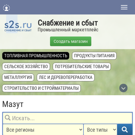
Нави
Снабжение и сбыт
Промышленный маркетплейс
Создать магазин
ТОПЛИВНАЯ ПРОМЫШЛЕННОСТЬ
ПРОДУКТЫ ПИТАНИЯ
СЕЛЬСКОЕ ХОЗЯЙСТВО
ПОТРЕБИТЕЛЬСКИЕ ТОВАРЫ
МЕТАЛЛУРГИЯ
ЛЕС И ДЕРЕВОПЕРЕРАБОТКА
СТРОИТЕЛЬСТВО И СТРОЙМАТЕРИАЛЫ
ХИМИЧЕСКАЯ ПРОМЫШЛЕННОСТЬ
Мазут
ТЕХНИКА, ОБОРУДОВАНИЕ, КОМПЛЕКТУЮЩИЕ
НЕДВИЖИМОСТЬ И ЗЕМЛЯ
УСЛУГИ