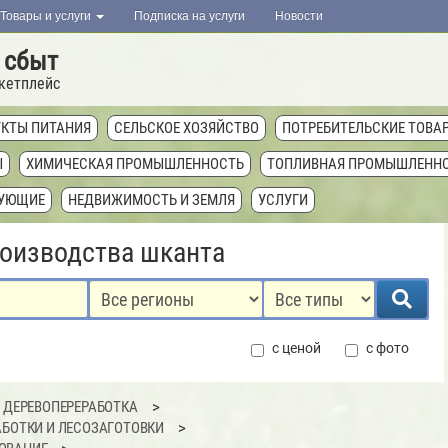
Товары и услуги
Подписка на услуги
Новости
 сбыт
кетплейс
КТЫ ПИТАНИЯ
СЕЛЬСКОЕ ХОЗЯЙСТВО
ПОТРЕБИТЕЛЬСКИЕ ТОВА
Ы
ХИМИЧЕСКАЯ ПРОМЫШЛЕННОСТЬ
ТОПЛИВНАЯ ПРОМЫШЛЕНН
ТУЮЩИЕ
НЕДВИЖИМОСТЬ И ЗЕМЛЯ
УСЛУГИ
роизводства шканта
с ценой
с фото
И ДЕРЕВОПЕРЕРАБОТКА
АБОТКИ И ЛЕСОЗАГОТОВКИ