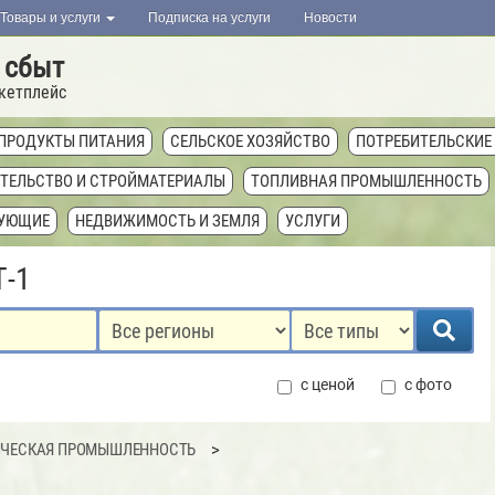
Товары и услуги
Подписка на услуги
Новости
 сбыт
кетплейс
ПРОДУКТЫ ПИТАНИЯ
СЕЛЬСКОЕ ХОЗЯЙСТВО
ПОТРЕБИТЕЛЬСКИЕ
ТЕЛЬСТВО И СТРОЙМАТЕРИАЛЫ
ТОПЛИВНАЯ ПРОМЫШЛЕННОСТЬ
ТУЮЩИЕ
НЕДВИЖИМОСТЬ И ЗЕМЛЯ
УСЛУГИ
Т-1
с ценой
с фото
ЧЕСКАЯ ПРОМЫШЛЕННОСТЬ