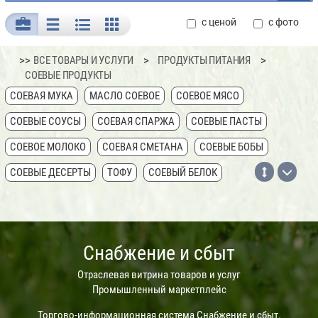
с ценой
с фото
>>
ВСЕ ТОВАРЫ И УСЛУГИ
ПРОДУКТЫ ПИТАНИЯ
СОЕВЫЕ ПРОДУКТЫ
СОЕВАЯ МУКА
МАСЛО СОЕВОЕ
СОЕВОЕ МЯСО
СОЕВЫЕ СОУСЫ
СОЕВАЯ СПАРЖА
СОЕВЫЕ ПАСТЫ
СОЕВОЕ МОЛОКО
СОЕВАЯ СМЕТАНА
СОЕВЫЕ БОБЫ
СОЕВЫЕ ДЕСЕРТЫ
ТОФУ
СОЕВЫЙ БЕЛОК
НАПИТКИ СОЕВЫЕ
ПРОДУКТЫ ПЕРЕРАБОТКИ СОИ
СОЕВЫЙ ФАРШ
Снабжение и сбыт
Отраслевая витрина товаров и услуг
Промышленный маркетплейс
Торгово-информационная система
Снабжение и сбыт
.