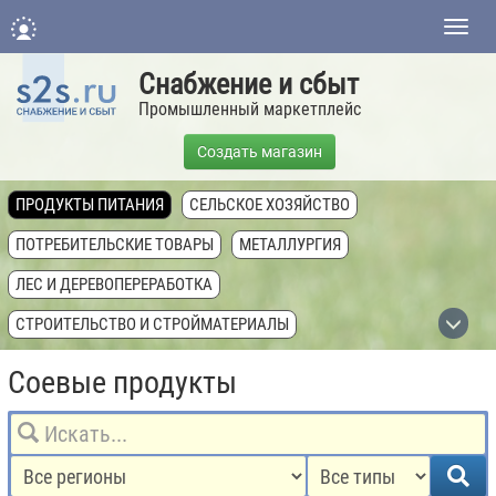
Нави
Снабжение и сбыт
Промышленный маркетплейс
Создать магазин
ПРОДУКТЫ ПИТАНИЯ
СЕЛЬСКОЕ ХОЗЯЙСТВО
ПОТРЕБИТЕЛЬСКИЕ ТОВАРЫ
МЕТАЛЛУРГИЯ
ЛЕС И ДЕРЕВОПЕРЕРАБОТКА
СТРОИТЕЛЬСТВО И СТРОЙМАТЕРИАЛЫ
ХИМИЧЕСКАЯ ПРОМЫШЛЕННОСТЬ
Соевые продукты
ТОПЛИВНАЯ ПРОМЫШЛЕННОСТЬ
ТЕХНИКА, ОБОРУДОВАНИЕ, КОМПЛЕКТУЮЩИЕ
НЕДВИЖИМОСТЬ И ЗЕМЛЯ
УСЛУГИ