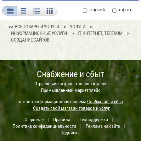
с ценой
с фото
>>
ВСЕ ТОВАРЫ И УСЛУГИ
УСЛУГИ
ИНФОРМАЦИОННЫЕ УСЛУГИ
IT, ИНТЕРНЕТ, ТЕЛЕКОМ
СОЗДАНИЕ САЙТОВ
Снабжение и сбыт
Отраслевая витрина товаров и услуг
Промышленный маркетплейс
Торгово-информационная система
Снабжение и сбыт
.
Создать свой магазин товаров и услуг
О проекте
|
Правила
|
Техподдержка
|
Политика конфиденциальности
|
Реклама на сайте
|
Подписка