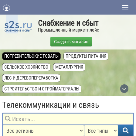
Нави
Снабжение и сбыт
Промышленный маркетплейс
Создать магазин
ПОТРЕБИТЕЛЬСКИЕ ТОВАРЫ
ПРОДУКТЫ ПИТАНИЯ
СЕЛЬСКОЕ ХОЗЯЙСТВО
МЕТАЛЛУРГИЯ
ЛЕС И ДЕРЕВОПЕРЕРАБОТКА
СТРОИТЕЛЬСТВО И СТРОЙМАТЕРИАЛЫ
ХИМИЧЕСКАЯ ПРОМЫШЛЕННОСТЬ
Телекоммуникации и связь
ТОПЛИВНАЯ ПРОМЫШЛЕННОСТЬ
ТЕХНИКА, ОБОРУДОВАНИЕ, КОМПЛЕКТУЮЩИЕ
НЕДВИЖИМОСТЬ И ЗЕМЛЯ
УСЛУГИ