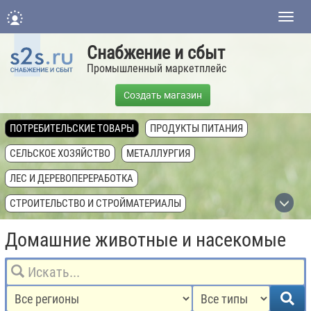
Нави
Снабжение и сбыт
Промышленный маркетплейс
Создать магазин
ПОТРЕБИТЕЛЬСКИЕ ТОВАРЫ
ПРОДУКТЫ ПИТАНИЯ
СЕЛЬСКОЕ ХОЗЯЙСТВО
МЕТАЛЛУРГИЯ
ЛЕС И ДЕРЕВОПЕРЕРАБОТКА
СТРОИТЕЛЬСТВО И СТРОЙМАТЕРИАЛЫ
ХИМИЧЕСКАЯ ПРОМЫШЛЕННОСТЬ
Домашние животные и насекомые
ТОПЛИВНАЯ ПРОМЫШЛЕННОСТЬ
ТЕХНИКА, ОБОРУДОВАНИЕ, КОМПЛЕКТУЮЩИЕ
НЕДВИЖИМОСТЬ И ЗЕМЛЯ
УСЛУГИ