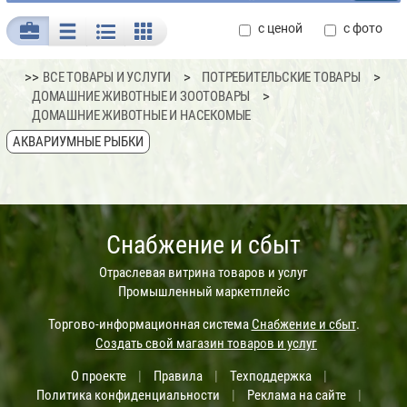
с ценой
с фото
>>
ВСЕ ТОВАРЫ И УСЛУГИ
ПОТРЕБИТЕЛЬСКИЕ ТОВАРЫ
ДОМАШНИЕ ЖИВОТНЫЕ И ЗООТОВАРЫ
ДОМАШНИЕ ЖИВОТНЫЕ И НАСЕКОМЫЕ
АКВАРИУМНЫЕ РЫБКИ
Снабжение и сбыт
Отраслевая витрина товаров и услуг
Промышленный маркетплейс
Торгово-информационная система
Снабжение и сбыт
.
Создать свой магазин товаров и услуг
О проекте
|
Правила
|
Техподдержка
|
Политика конфиденциальности
|
Реклама на сайте
|