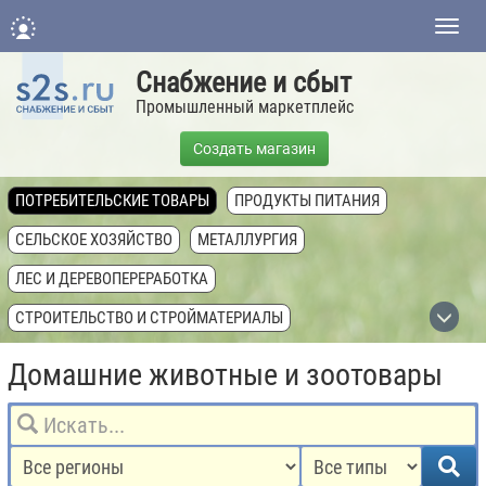
Нави
Снабжение и сбыт
Промышленный маркетплейс
Создать магазин
ПОТРЕБИТЕЛЬСКИЕ ТОВАРЫ
ПРОДУКТЫ ПИТАНИЯ
СЕЛЬСКОЕ ХОЗЯЙСТВО
МЕТАЛЛУРГИЯ
ЛЕС И ДЕРЕВОПЕРЕРАБОТКА
СТРОИТЕЛЬСТВО И СТРОЙМАТЕРИАЛЫ
ХИМИЧЕСКАЯ ПРОМЫШЛЕННОСТЬ
Домашние животные и зоотовары
ТОПЛИВНАЯ ПРОМЫШЛЕННОСТЬ
ТЕХНИКА, ОБОРУДОВАНИЕ, КОМПЛЕКТУЮЩИЕ
НЕДВИЖИМОСТЬ И ЗЕМЛЯ
УСЛУГИ