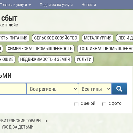
Товары и услуги
Подписка на услуги
Новости
 сбыт
кетплейс
КТЫ ПИТАНИЯ
СЕЛЬСКОЕ ХОЗЯЙСТВО
МЕТАЛЛУРГИЯ
ЛЕС И 
Ы
ХИМИЧЕСКАЯ ПРОМЫШЛЕННОСТЬ
ТОПЛИВНАЯ ПРОМЫШЛЕНН
ТУЮЩИЕ
НЕДВИЖИМОСТЬ И ЗЕМЛЯ
УСЛУГИ
тьми
с ценой
с фото
ЕБИТЕЛЬСКИЕ ТОВАРЫ
И УХОД ЗА ДЕТЬМИ