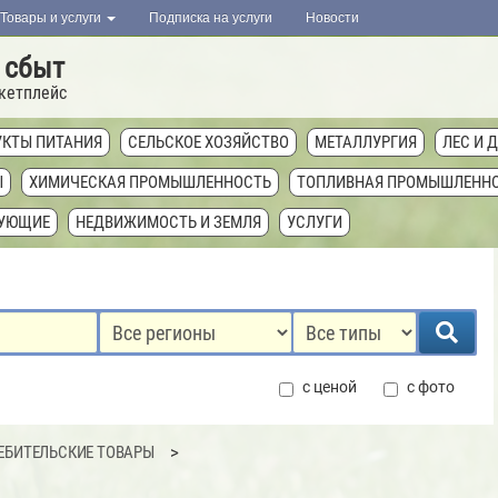
Товары и услуги
Подписка на услуги
Новости
 сбыт
кетплейс
КТЫ ПИТАНИЯ
СЕЛЬСКОЕ ХОЗЯЙСТВО
МЕТАЛЛУРГИЯ
ЛЕС И 
Ы
ХИМИЧЕСКАЯ ПРОМЫШЛЕННОСТЬ
ТОПЛИВНАЯ ПРОМЫШЛЕНН
ТУЮЩИЕ
НЕДВИЖИМОСТЬ И ЗЕМЛЯ
УСЛУГИ
с ценой
с фото
ЕБИТЕЛЬСКИЕ ТОВАРЫ